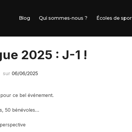
Blog
Qui sommes-nous ?
Écoles de spor
ue 2025 : J-1 !
sur
Publié
06/06/2025
le
pour ce bel événement.
chs, 50 bénévoles…
perspective