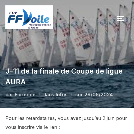
Aller
au
PERM
contenu
J-11 de la finale de Coupe de ligue
AURA
par
Florence
dans
Infos
sur
Publié
29/05/2024
le
Pour les retardataires, vous avez jusqu’au 2 juin pour
vous inscrire via le lien :