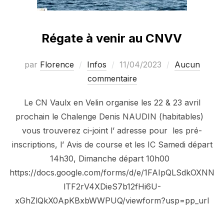
Régate à venir au CNVV
par
Florence
Infos
Publié
11/04/2023
Aucun
commentaire
le
Le CN Vaulx en Velin organise les 22 & 23 avril
prochain le Chalenge Denis NAUDIN (habitables)
vous trouverez ci-joint l’ adresse pour les pré-
inscriptions, l’ Avis de course et les IC Samedi départ
14h30, Dimanche départ 10h00
https://docs.google.com/forms/d/e/1FAIpQLSdkOXNN
lTF2rV4XDieS7b12fHi6U-
xGhZlQkX0ApKBxbWWPUQ/viewform?usp=pp_url